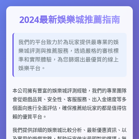
2024最新娛樂城推薦指南
我們的平台致力於為玩家提供最專業的娛
樂城評測與推薦服務，透過嚴格的審核標
準和實際體驗，為您篩選出最優質的線上
娛樂平台。
本公司擁有豐富的娛樂城評測經驗，我們的專業團隊
會從遊戲品質、安全性、客服服務、出入金速度等多
個面向進行全面評估，確保推薦給玩家的都是值得信
賴的優質平台。
我們提供詳細的娛樂城比較分析、最新優惠資訊、以
及實用的遊戲攻略，幫助玩家做出最明智的選擇。無