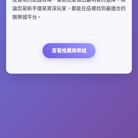
論您是新手還是資深玩家，都能在這裡找到最適合的
娛樂城平台。
查看推薦娛樂城