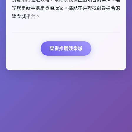
論您是新手還是資深玩家，都能在這裡找到最適合的
娛樂城平台。
查看推薦娛樂城