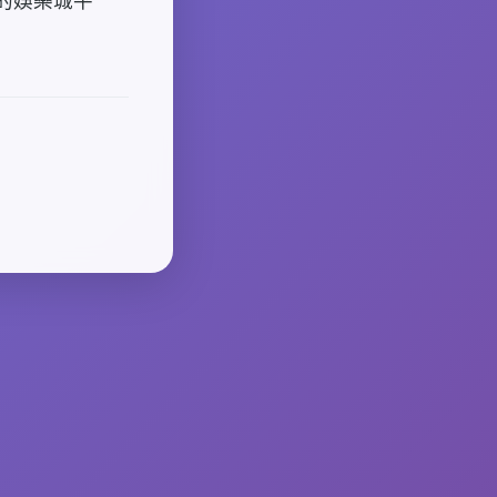
的娛樂城平