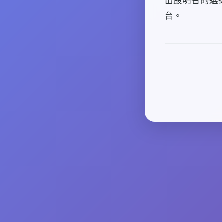
出最明智的選
台。