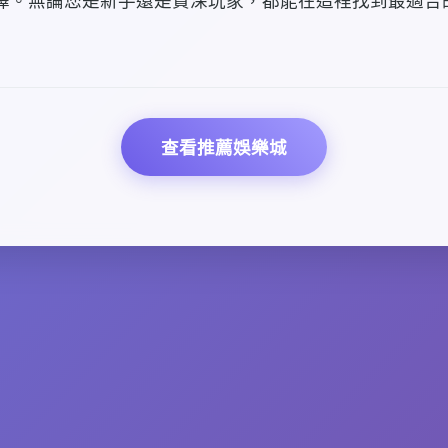
擇。無論您是新手還是資深玩家，都能在這裡找到最適合
查看推薦娛樂城