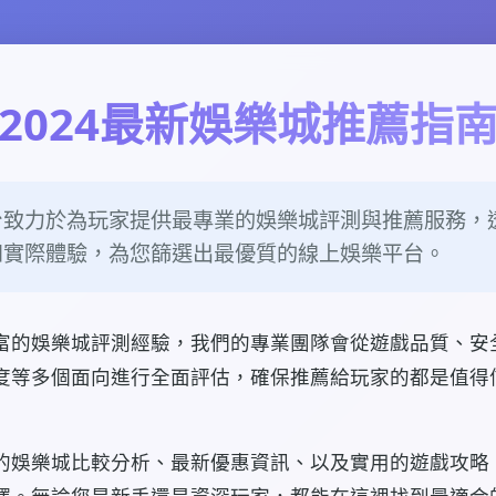
2024最新娛樂城推薦指
台致力於為玩家提供最專業的娛樂城評測與推薦服務，
和實際體驗，為您篩選出最優質的線上娛樂平台。
富的娛樂城評測經驗，我們的專業團隊會從遊戲品質、安
度等多個面向進行全面評估，確保推薦給玩家的都是值得
的娛樂城比較分析、最新優惠資訊、以及實用的遊戲攻略