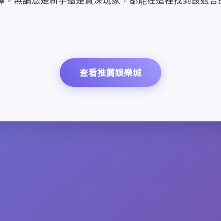
擇。無論您是新手還是資深玩家，都能在這裡找到最適合
查看推薦娛樂城