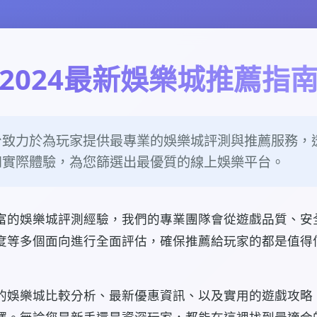
2024最新娛樂城推薦指
台致力於為玩家提供最專業的娛樂城評測與推薦服務，
和實際體驗，為您篩選出最優質的線上娛樂平台。
富的娛樂城評測經驗，我們的專業團隊會從遊戲品質、安
度等多個面向進行全面評估，確保推薦給玩家的都是值得
的娛樂城比較分析、最新優惠資訊、以及實用的遊戲攻略