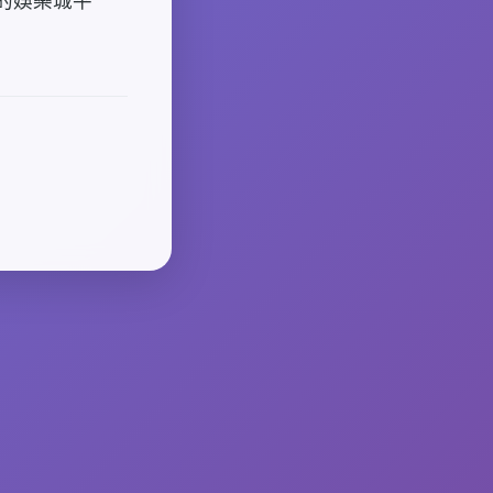
的娛樂城平