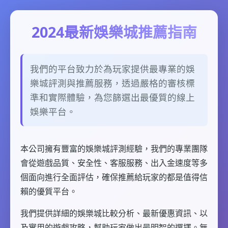
2024最新娛樂城推薦指南
我們的平台致力於為玩家提供最專業的娛
樂城評測與推薦服務，透過嚴格的審核標
準和實際體驗，為您篩選出最優質的線上
娛樂平台。
本公司擁有豐富的娛樂城評測經驗，我們的專業團隊
會從遊戲品質、安全性、客服服務、出入金速度等多
個面向進行全面評估，確保推薦給玩家的都是值得信
賴的優質平台。
我們提供詳細的娛樂城比較分析、最新優惠資訊、以
及實用的遊戲攻略，幫助玩家做出最明智的選擇。無