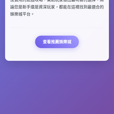
論您是新手還是資深玩家，都能在這裡找到最適合的
娛樂城平台。
查看推薦娛樂城